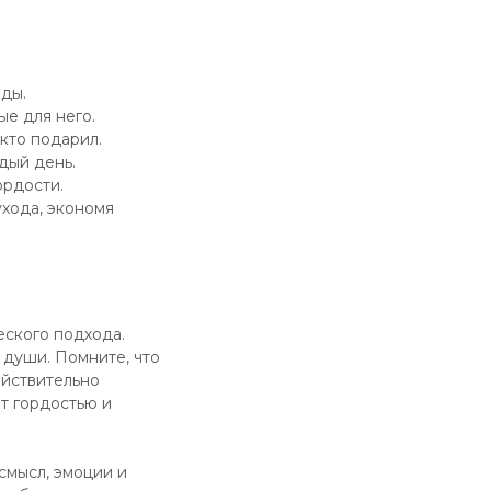
оды.
е для него.
кто подарил.
дый день.
ордости.
ухода, экономя
еского подхода.
й души. Помните, что
ействительно
ит гордостью и
смысл, эмоции и