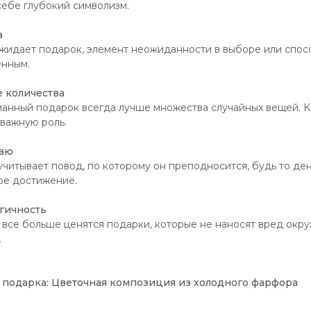
себе глубокий символизм.
а
ожидает подарок, элемент неожиданности в выборе или спо
енным.
е количества
анный подарок всегда лучше множества случайных вещей. К
 важную роль.
чаю
читывает повод, по которому он преподносится, будь то де
ое достижение.
огичность
все больше ценятся подарки, которые не наносят вред окр
.
подарка: Цветочная композиция из холодного фарфора