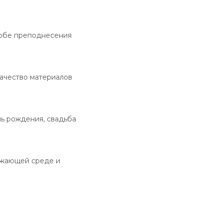
собе преподнесения
ачество материалов
нь рождения, свадьба
ужающей среде и