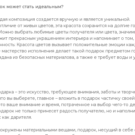
ок может стать идеальным?
дая композиция создается вручную и является уникальной.
отличие от живых цветов, эта красота сохранится на долгие г
ожно выбрать любимые цветы получателя или цвета, значимы
жит прекрасным украшением интерьера и напоминает о том, 
нность: Красота цветов вызывает положительные эмоции каж
е мастерство исполнения делает такой подарок предметом г
здана из безопасных материалова, а также е требует воды и 
дарка – это искусство, требующее внимания, заботы и творч
что вы выберете, главное – вложить в подарок частичку свое
это ваше внимание и время, потраченное на выбор чего-то д
одарок не только принесет радость получателю, но и наполн
 как дарителя.
о окружены материальными вещами, подарок, несущий в себе 