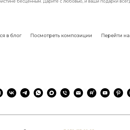
поистине бесценным. Дарите с любовью, и ваши подарки всег
ся в блог
Посмотреть композиции
Перейти на