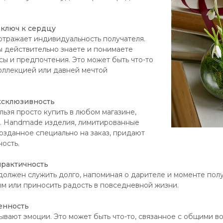
 ключ к сердцу
тражает индивидуальность получателя.
вы действительно знаете и понимаете
сы и предпочтения. Это может быть что-то
коллекцией или давней мечтой
эксклюзивность
льзя просто купить в любом магазине,
е. Handmade изделия, лимитированные
созданное специально на заказ, придают
ость.
практичность
олжен служить долго, напоминая о дарителе и моменте полу
м или приносить радость в повседневной жизни.
енность
вают эмоции. Это может быть что-то, связанное с общими в