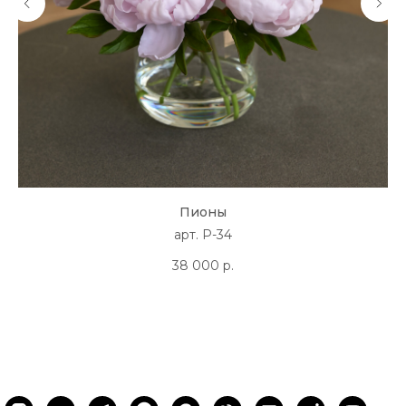
Пионы
арт. P-34
38 000
р.