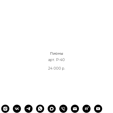
Пионы
арт. P-40
24 000
р.