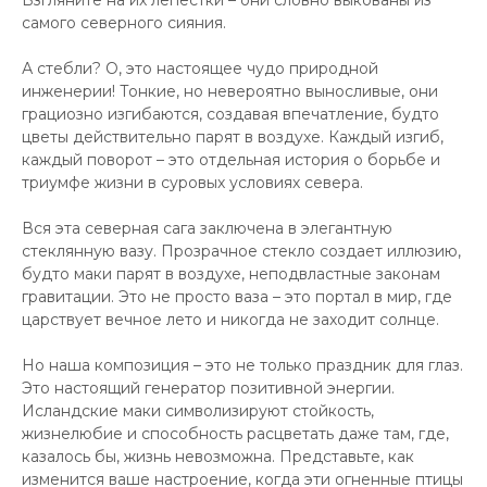
Взгляните на их лепестки – они словно выкованы из
самого северного сияния.
А стебли? О, это настоящее чудо природной
инженерии! Тонкие, но невероятно выносливые, они
грациозно изгибаются, создавая впечатление, будто
цветы действительно парят в воздухе. Каждый изгиб,
каждый поворот – это отдельная история о борьбе и
триумфе жизни в суровых условиях севера.
Вся эта северная сага заключена в элегантную
стеклянную вазу. Прозрачное стекло создает иллюзию,
будто маки парят в воздухе, неподвластные законам
гравитации. Это не просто ваза – это портал в мир, где
царствует вечное лето и никогда не заходит солнце.
Но наша композиция – это не только праздник для глаз.
Это настоящий генератор позитивной энергии.
Исландские маки символизируют стойкость,
жизнелюбие и способность расцветать даже там, где,
казалось бы, жизнь невозможна. Представьте, как
изменится ваше настроение, когда эти огненные птицы