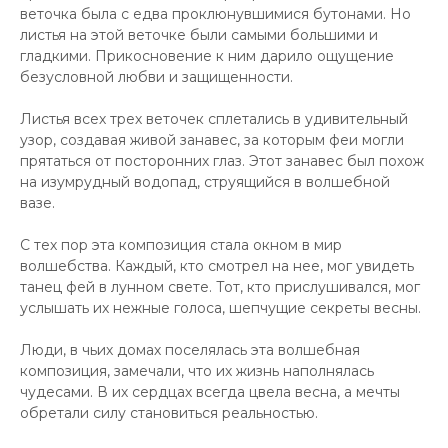
веточка была с едва проклюнувшимися бутонами. Но
листья на этой веточке были самыми большими и
гладкими. Прикосновение к ним дарило ощущение
безусловной любви и защищенности.
Листья всех трех веточек сплетались в удивительный
узор, создавая живой занавес, за которым феи могли
прятаться от посторонних глаз. Этот занавес был похож
на изумрудный водопад, струящийся в волшебной
вазе.
С тех пор эта композиция стала окном в мир
волшебства. Каждый, кто смотрел на нее, мог увидеть
танец фей в лунном свете. Тот, кто прислушивался, мог
услышать их нежные голоса, шепчущие секреты весны.
Люди, в чьих домах поселялась эта волшебная
композиция, замечали, что их жизнь наполнялась
чудесами. В их сердцах всегда цвела весна, а мечты
обретали силу становиться реальностью.