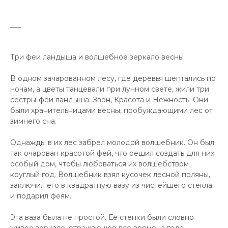
___
Три феи ландыша и волшебное зеркало весны
В одном зачарованном лесу, где деревья шептались по
ночам, а цветы танцевали при лунном свете, жили три
сестры-феи ландыша: Звон, Красота и Нежность. Они
были хранительницами весны, пробуждающими лес от
зимнего сна.
Однажды в их лес забрел молодой волшебник. Он был
так очарован красотой фей, что решил создать для них
особый дом, чтобы любоваться их волшебством
круглый год. Волшебник взял кусочек лесной поляны,
заключил его в квадратную вазу из чистейшего стекла
и подарил феям.
Эта ваза была не простой. Ее стенки были словно