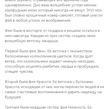
живое зеркало, отражающее все времена года
одновременно. Дно вазы волшебник устлал мягким
изумрудным мхом, который никогда не вянул. Этот мох
был словно крошечный ковер-самолет, готовый унести
фей в любой уголок их воображения.
Феи были в восторге от подарка и решили остаться в
нем навсегда. Каждая из трех сестер создала свою
волшебную веточку ландыша.
Первой была фея Звон. Ее веточка с множеством
белоснежных колокольчиков-цветков. Когда дует
ветер, эти колокольчики издают нежную мелодию,
способную исцелять разбитые сердца и пробуждать
спящие чувства.
Второй была фея Красота. Ее веточка с бутонами.
Красота, исходящая от них, могла перенести людей в их
самые счастливые воспоминания и дарить надежду на
будущее.
Третьей была младшая сестра, фея Нежность. Ее