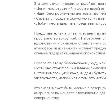
Эта композиция идеально подойдет для те
- Ценит чистоту линий и форм в дизайне
- Ищет беспроблемную альтернативу жи
- Стремится создать фокусную точку в и
- Любит нестандартные предметы искусс
Представьте, как этот величественный 
пространство вокруг себя. На рабочем с
вдохновения и символом стремления к со
атмосферу изысканности и станет предм
спальне подарит ощущение спокойствия 
Позвольте этому белоснежному чуду найт
Пусть оно станет вашим личным символом
С этой композицией каждый день будет
элегантности, напоминая о том, что исти
Кто знает, может быть, именно в созерца
амариллиса вы найдете вдохновение для 
совершенству.