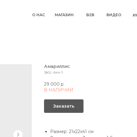
О НАС
МАГАЗИН
B2B
ВИДЕО
И
Амариллис
SKU:
Am-1
29 000
р.
В НАЛИЧИИ
Заказать
Размер: 21х22х41 см