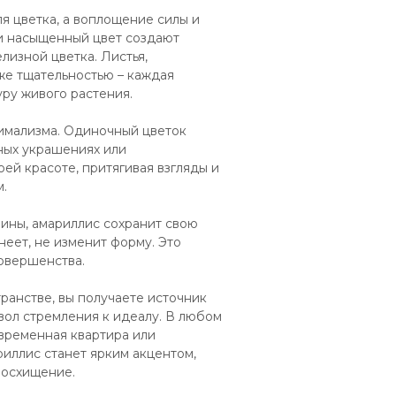
я цветка, а воплощение силы и
 и насыщенный цвет создают
лизной цветка. Листья,
же тщательностью – каждая
ру живого растения.
имализма. Одиночный цветок
ных украшениях или
ей красоте, притягивая взгляды и
.
ины, амариллис сохранит свою
неет, не изменит форму. Это
совершенства.
ранстве, вы получаете источник
вол стремления к идеалу. В любом
временная квартира или
риллис станет ярким акцентом,
восхищение.