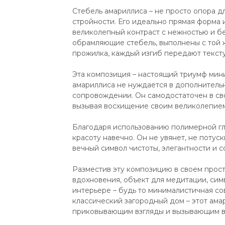
Стебель амариллиса – не просто опора дл
стройности. Его идеально прямая форма
великолепный контраст с нежностью и бе
обрамляющие стебель, выполнены с той 
прожилка, каждый изгиб передают тексту
Эта композиция – настоящий триумф мин
амариллиса не нуждается в дополнитель
сопровождении. Он самодостаточен в сво
вызывая восхищение своим великолепием
Благодаря использованию полимерной гл
красоту навечно. Он не увянет, не потуск
вечный символ чистоты, элегантности и 
Разместив эту композицию в своем прост
вдохновения, объект для медитации, сим
интерьере – будь то минималистичная со
классический загородный дом – этот ама
приковывающим взгляды и вызывающим 