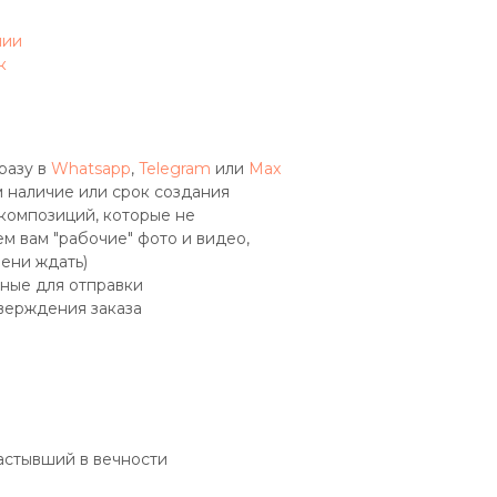
чии
к
разу в
Whatsapp
,
Telegram
или
Max
 наличие или срок создания
 композиций, которые не
м вам "рабочие" фото и видео,
мени ждать)
ные для отправки
верждения заказа
астывший в вечности