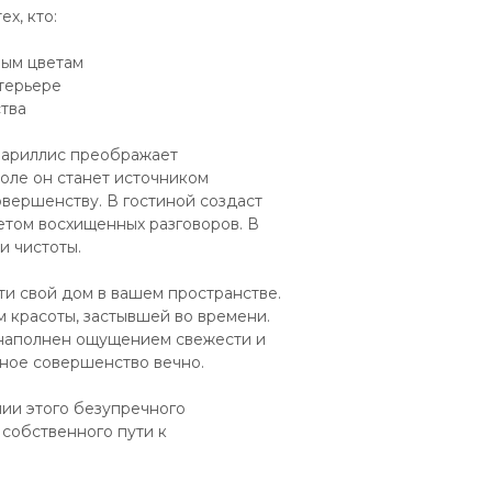
х, кто:
вым цветам
нтерьере
тва
амариллис преображает
толе он станет источником
вершенству. В гостиной создаст
етом восхищенных разговоров. В
и чистоты.
и свой дом в вашем пространстве.
 красоты, застывшей во времени.
 наполнен ощущением свежести и
нное совершенство вечно.
нии этого безупречного
собственного пути к