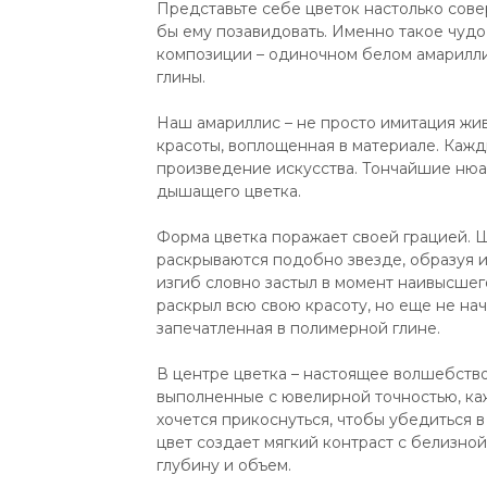
Представьте себе цветок настолько сове
бы ему позавидовать. Именно такое чуд
композиции – одиночном белом амарилли
глины.
Наш амариллис – не просто имитация жив
красоты, воплощенная в материале. Кажд
произведение искусства. Тончайшие нюа
дышащего цветка.
Форма цветка поражает своей грацией. 
раскрываются подобно звезде, образуя 
изгиб словно застыл в момент наивысшег
раскрыл всю свою красоту, но еще не нача
запечатленная в полимерной глине.
В центре цветка – настоящее волшебство
выполненные с ювелирной точностью, каж
хочется прикоснуться, чтобы убедиться 
цвет создает мягкий контраст с белизно
глубину и объем.