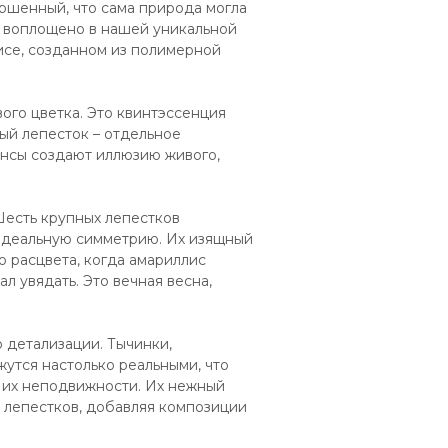
ршенный, что сама природа могла
о воплощено в нашей уникальной
се, созданном из полимерной
ого цветка. Это квинтэссенция
ый лепесток – отдельное
нсы создают иллюзию живого,
Шесть крупных лепестков
идеальную симметрию. Их изящный
о расцвета, когда амариллис
л увядать. Это вечная весна,
 детализации. Тычинки,
утся настолько реальными, что
в их неподвижности. Их нежный
й лепестков, добавляя композиции