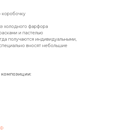
 коробочку
из холодного фарфора
расками и пастелью
егда получаются индивидуальными,
 специально вносят небольшие
 композиции:
РФ