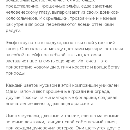
волшебных цветов, начинается настоящее
представление. Крошечные эльфы, едва заметные
человеческому глазу, выпархивают из своих домиков-
колокольчиков. Их крылышки, прозрачные и нежные,
как утренняя роса, переливаются всеми оттенками
радуги.
Эльфы кружатся в воздухе, исполняя свой утренний
танец. Они скользят между цветками мускари, оставляя
за собой шлейф волшебной пыльцы, которая
заставляет цветы сиять еще ярче. Их танец – это
приветствие новому дню, гимн красоте и волшебству
природы.
Каждый цветок мускари в этой композиции уникален.
Одни напоминают крошечные грозди винограда,
другие похожи на миниатюрные фонарики, создавая
впечатление живого, дышащего рассвета.
Листья мускари, длинные и тонкие, словно маленькие
зеленые ленточки, танцуют свой собственный танец
при каждом дуновении ветерка. Они шепчутся друг с