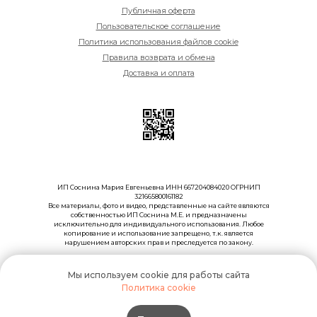
Публичная оферта
Пользовательское соглашение
Политика использования файлов cookie
Правила возврата и обмена
Доставка и оплата
ИП Соснина Мария Евгеньевна ИНН 667204084020 ОГРНИП
321665800161182
Все материалы, фото и видео, представленные на сайте являются
собственностью ИП Соснина М.Е. и предназначены
исключительно для индивидуального использования. Любое
копирование и использование запрещено, т.к. является
нарушением авторских прав и преследуется по закону.
© 2018-2026 Сделано с любовью сотрудниками Madema
Мы используем cookie для работы сайта
Политика cookie