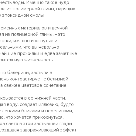
учесть воды. Именно такое чудо
лл из полимерной глины, парящих
з эпоксидной смолы.
ременных материалов и вечной
я из полимерной глины, – это
стки, изящно изогнутые и
реальными, что вы невольно
нчайшие прожилки и едва заметные
зительную жизненность.
вно балерины, застыли в
лень контрастирует с белизной
да свежее цветовое сочетание.
крывается в ее нижней части.
ая воду, создает иллюзию, будто
с легкими бликами и переливами,
о, что хочется прикоснуться,
ра света в этой застывшей глади
 создавая завораживающий эффект.