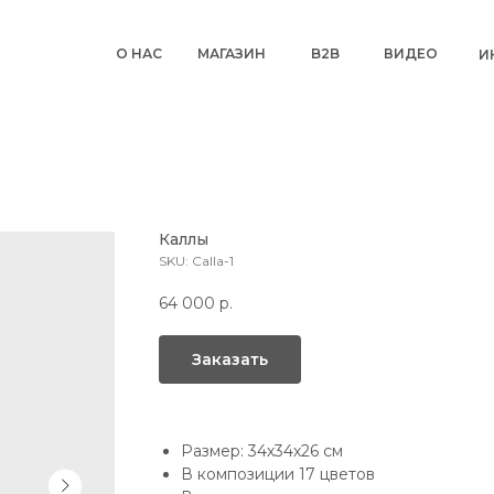
О НАС
МАГАЗИН
B2B
ВИДЕО
И
Каллы
SKU:
Calla-1
64 000
р.
Заказать
Размер: 34х34х26 см
В композиции 17 цветов