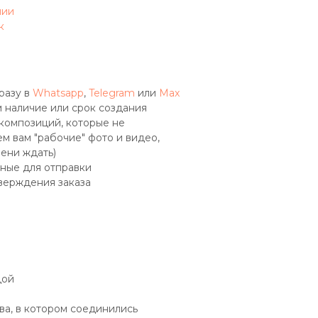
чии
к
разу в
Whatsapp
,
Telegram
или
Max
 наличие или срок создания
 композиций, которые не
м вам "рабочие" фото и видео,
мени ждать)
ные для отправки
верждения заказа
дой
ва, в котором соединились