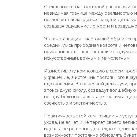
Стеклянная ваза, в которой расположилас
невидимая граница между реальностью и 
позволяет наслаждаться каждой деталью ц
создавая ощущение легкости и воздушно
Эта инсталляция – настоящий объект сов
соединились природная красота и челов
приковывает взгляд, заставляет задумать
искусственным, вечным и мимолетным.
Разместив эту композицию в своем прост
украшение, а источник постоянного визу
вдохновения. В солнечный день лучи, пр
эпоксидную смолу, создадут волшебную и
погоду белизна калл станет ярким акце
свежестью и элегантностью.
Практичность этой композиции не уступа
ухода, не вянет и не теряет своего вели
идеальное решение для тех, кто ценит кр
возможности постоянно обновлять букеты