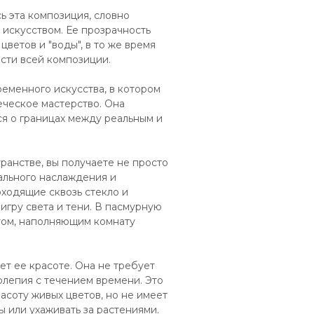
ь эта композиция, словно
искусством. Ее прозрачность
ветов и "воды", в то же время
сти всей композиции.
ременного искусства, в котором
еческое мастерство. Она
ся о границах между реальным и
ранстве, вы получаете не просто
ального наслаждения и
оходящие сквозь стекло и
гру света и тени. В пасмурную
нтом, наполняющим комнату
ет ее красоте. Она не требует
колепия с течением времени. Это
асоту живых цветов, но не имеет
 или ухаживать за растениями.