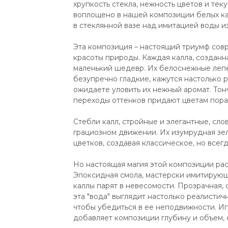
хрупкость стекла, нежность цветов и тек
воплощено в нашей композиции белых ка
в стеклянной вазе над имитацией воды и
Эта композиция – настоящий триумф сов
красоты природы. Каждая калла, созданна
маленький шедевр. Их белоснежные лепе
безупречно гладкие, кажутся настолько 
ожидаете уловить их нежный аромат. То
переходы оттенков придают цветам пора
Стебли калл, стройные и элегантные, сло
грациозном движении. Их изумрудная зе
цветков, создавая классическое, но всег
Но настоящая магия этой композиции рас
Эпоксидная смола, мастерски имитирующ
каллы парят в невесомости. Прозрачная, 
эта "вода" выглядит настолько реалистичн
чтобы убедиться в ее неподвижности. Иг
добавляет композиции глубину и объем,