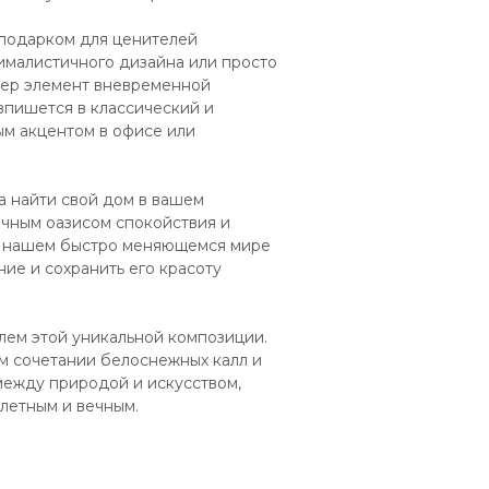
 подарком для ценителей
ималистичного дизайна или просто
рьер элемент вневременной
впишется в классический и
ым акцентом в офисе или
а найти свой дом в вашем
ичным оазисом спокойствия и
 в нашем быстро меняющемся мире
ние и сохранить его красоту
лем этой уникальной композиции.
ом сочетании белоснежных калл и
между природой и искусством,
летным и вечным.