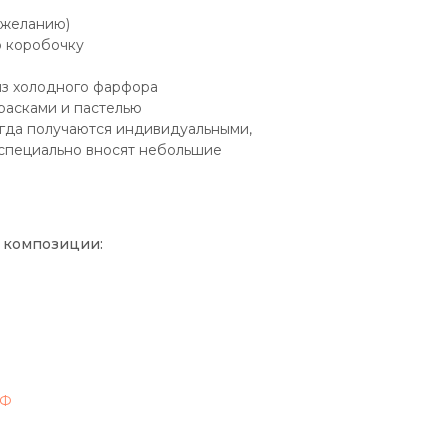
 желанию)
 коробочку
из холодного фарфора
расками и пастелью
егда получаются индивидуальными,
 специально вносят небольшие
 композиции:
РФ