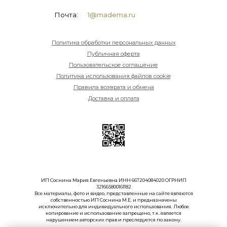
Почта:
1@madema.ru
Политика обработки персональных данных
Публичная оферта
Пользовательское соглашение
Политика использования файлов cookie
Правила возврата и обмена
Доставка и оплата
ИП Соснина Мария Евгеньевна ИНН 667204084020 ОГРНИП
321665800161182
Все материалы, фото и видео, представленные на сайте являются
собственностью ИП Соснина М.Е. и предназначены
исключительно для индивидуального использования. Любое
копирование и использование запрещено, т.к. является
нарушением авторских прав и преследуется по закону.