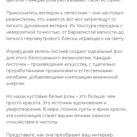
цветков – каждая роза рассказывает свою историю.
Прикоснитесь взглядом к лепесткам – они настолько
реалистичны, что, кажется, вот-вот затрепещут от
легкого дуновения ветерка. Их текстура передана с
невероятной точностью: от бархатистой мягкости до
легкого перламутрового блеска, играющего на свету.
Изумрудная зелень листьев создает идеальный фон
для этого белоснежного великолепия. Каждый
листочек – произведение искусства, с тщательно
проработанными прожилками и естественными
изгибами, добавляющими композиции жизненной
энергии.
Но наши кустовые белые розы – это больше, чем
просто красота. Это источник вдохновения и
умиротворения. В мире, полном суеты и ярких красок,
эта композиция станет вашим личным оазисом
спокойствия и чистоты.
Представьте, как она преобразит ваш интерьер: