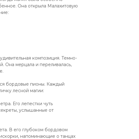
обенное. Она открыла Малахитовую
ние:
 удивительная композиция. Темно-
й. Она мерцала и переливалась,
е.
ться бордовые пионы. Каждый
тичку лесной магии:
тра. Его лепестки чуть
 секреты, услышанные от
ета. В его глубоком бордовом
искорки, напоминающие о танцах