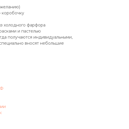
 желанию)
 коробочку
из холодного фарфора
расками и пастелью
егда получаются индивидуальными,
 специально вносят небольшие
РФ
чии
к