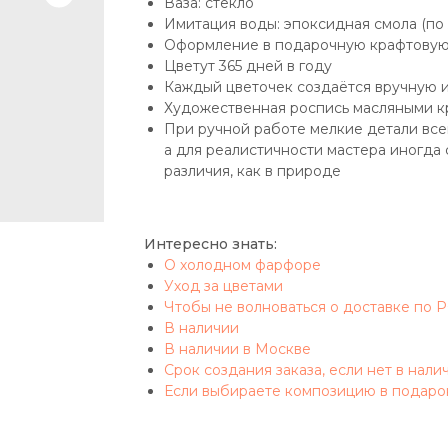
Ваза: стекло
Имитация воды: эпоксидная смола (по
Оформление в подарочную крафтовую
Цветут 365 дней в году
Каждый цветочек создаётся вручную 
Художественная роспись масляными к
При ручной работе мелкие детали вс
а для реалистичности мастера иногда
различия, как в природе
Интересно знать:
О холодном фарфоре
Уход за цветами
Чтобы не волноваться о доставке по 
В наличии
В наличии в Москве
Срок создания заказа, если нет в нали
Если выбираете композицию в подаро