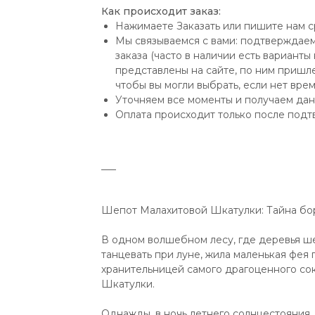
Как происходит заказ:
Нажимаете Заказать или пишите нам с
Мы связываемся с вами: подтверждаем
заказа (часто в наличии есть варианты
представлены на сайте, по ним пришле
чтобы вы могли выбрать, если нет вре
Уточняем все моменты и получаем дан
Оплата происходит только после подт
___
Шепот Малахитовой Шкатулки: Тайна бо
В одном волшебном лесу, где деревья ше
танцевать при луне, жила маленькая фея
хранительницей самого драгоценного со
Шкатулки.
Однажды, в ночь летнего солнцестояния,