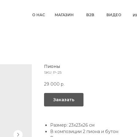
О НАС
МАГАЗИН
B2B
ВИДЕО
И
Пионы
SKU:
P-25
29 000
р.
Заказать
Размер: 23х23х26 см
В композиции 2 пиона и бутон