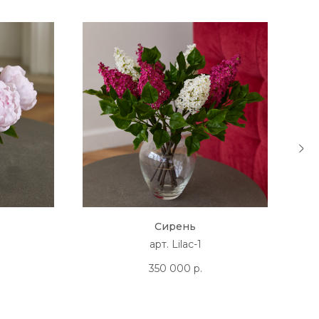
Сирень
арт. Lilac-1
350 000
р.