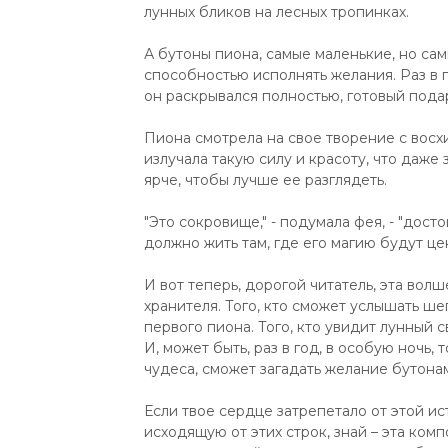
лунных бликов на лесных тропинках.
А бутоны пиона, самые маленькие, но са
способностью исполнять желания. Раз в г
он раскрывался полностью, готовый подар
Пиона смотрела на свое творение с вос
излучала такую силу и красоту, что даже 
ярче, чтобы лучше ее разглядеть.
"Это сокровище," - подумала фея, - "дос
должно жить там, где его магию будут цен
И вот теперь, дорогой читатель, эта вол
хранителя. Того, кто сможет услышать ше
первого пиона. Того, кто увидит лунный с
И, может быть, раз в год, в особую ночь, 
чудеса, сможет загадать желание бутона
Если твое сердце затрепетало от этой ис
исходящую от этих строк, знай – эта ком