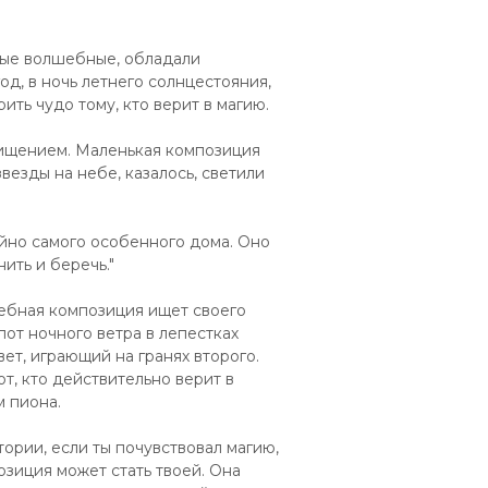
мые волшебные, обладали
од, в ночь летнего солнцестояния,
ить чудо тому, кто верит в магию.
хищением. Маленькая композиция
звезды на небе, казалось, светили
тойно самого особенного дома. Оно
ить и беречь."
шебная композиция ищет своего
пот ночного ветра в лепестках
вет, играющий на гранях второго.
тот, кто действительно верит в
м пиона.
тории, если ты почувствовал магию,
позиция может стать твоей. Она