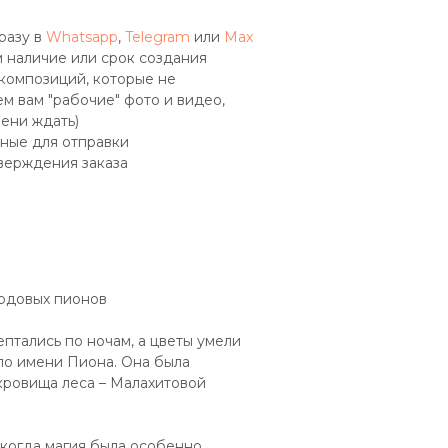
разу в
Whatsapp
,
Telegram
или
Max
 наличие или срок создания
 композиций, которые не
м вам "рабочие" фото и видео,
мени ждать)
ные для отправки
верждения заказа
рдовых пионов
птались по ночам, а цветы умели
 по имени Пиона. Она была
кровища леса – Малахитовой
 когда магия была особенно