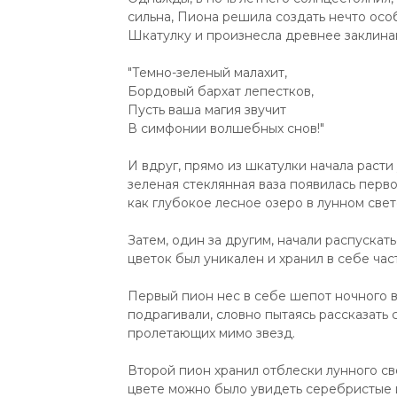
сильна, Пиона решила создать нечто ос
Шкатулку и произнесла древнее заклина
"Темно-зеленый малахит,
Бордовый бархат лепестков,
Пусть ваша магия звучит
В симфонии волшебных снов!"
И вдруг, прямо из шкатулки начала расти
зеленая стеклянная ваза появилась перво
как глубокое лесное озеро в лунном свет
Затем, один за другим, начали распуска
цветок был уникален и хранил в себе час
Первый пион нес в себе шепот ночного ве
подрагивали, словно пытаясь рассказать
пролетающих мимо звезд.
Второй пион хранил отблески лунного св
цвете можно было увидеть серебристые 