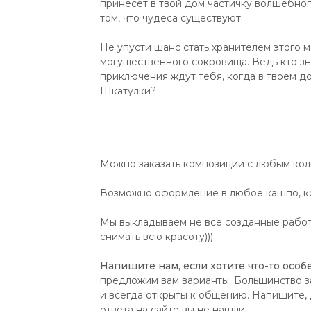
принесет в твой дом частичку волшебног
том, что чудеса существуют.
Не упусти шанс стать хранителем этого м
могущественного сокровища. Ведь кто зн
приключения ждут тебя, когда в твоем д
Шкатулки?
___
Можно заказать композиции с любым коли
Возможно оформление в любое кашпо, ко
Мы выкладываем не все созданные работы
снимать всю красоту)))
Напишите нам, если хотите что-то особе
предложим вам варианты. Большинство з
и всегда открыты к общению. Напишите, д
ответа на сайте вы не нашли.