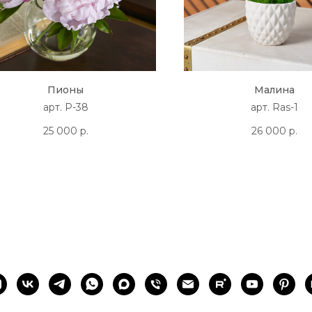
Пионы
Малина
арт. P-38
арт. Ras-1
25 000
р.
26 000
р.