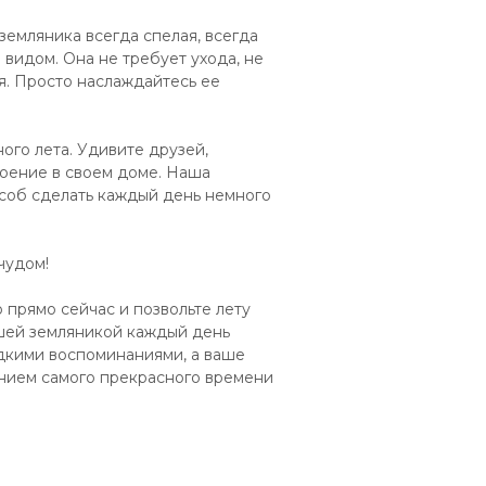
земляника всегда спелая, всегда
 видом. Она не требует ухода, не
я. Просто наслаждайтесь ее
ого лета. Удивите друзей,
роение в своем доме. Наша
пособ сделать каждый день немного
чудом!
прямо сейчас и позвольте лету
ашей земляникой каждый день
дкими воспоминаниями, а ваше
ением самого прекрасного времени