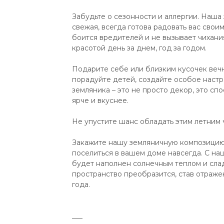
Забудьте о сезонности и аллергии. Наша 
свежая, всегда готова радовать вас своим
боится вредителей и не вызывает чихани
красотой день за днем, год за годом.
Подарите себе или близким кусочек вечн
порадуйте детей, создайте особое наст
земляника – это не просто декор, это с
ярче и вкуснее.
Не упустите шанс обладать этим летним 
Закажите нашу земляничную композицию 
поселиться в вашем доме навсегда. С н
будет наполнен солнечным теплом и сла
пространство преобразится, став отраж
года.
___