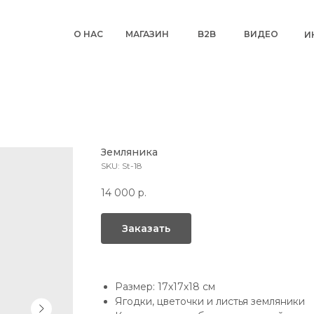
О НАС
МАГАЗИН
B2B
ВИДЕО
И
Земляника
SKU:
St-18
14 000
р.
Заказать
Размер: 17х17х18 см
Ягодки, цветочки и листья земляники