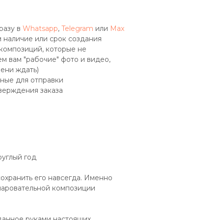
разу в
Whatsapp
,
Telegram
или
Max
 наличие или срок создания
 композиций, которые не
м вам "рабочие" фото и видео,
мени ждать)
ные для отправки
верждения заказа
руглый год
охранить его навсегда. Именно
чаровательной композиции
зданное руками настоящих