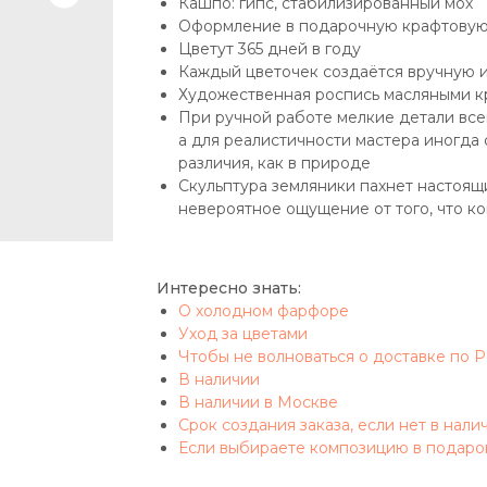
Кашпо: гипс, стабилизированный мох
Оформление в подарочную крафтовую
Цветут 365 дней в году
Каждый цветочек создаётся вручную 
Художественная роспись масляными к
При ручной работе мелкие детали вс
а для реалистичности мастера иногда
различия, как в природе
Скульптура земляники пахнет настоящ
невероятное ощущение от того, что к
Интересно знать:
О холодном фарфоре
Уход за цветами
Чтобы не волноваться о доставке по 
В наличии
В наличии в Москве
Срок создания заказа, если нет в нали
Если выбираете композицию в подаро