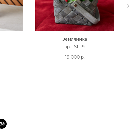
Земляника
арт. St-19
19 000
р.