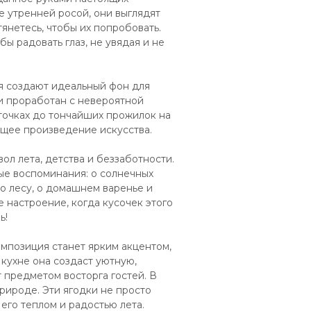
е утренней росой, они выглядят
тянетесь, чтобы их попробовать.
бы радовать глаз, не увядая и не
я создают идеальный фон для
и проработан с невероятной
точках до тончайших прожилок на
оящее произведение искусства.
вол лета, детства и беззаботности.
ые воспоминания: о солнечных
по лесу, о домашнем варенье и
е настроение, когда кусочек этого
ь!
мпозиция станет ярким акцентом,
кухне она создаст уютную,
 предметом восторга гостей. В
рироде. Эти ягодки не просто
его теплом и радостью лета.