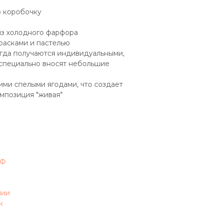
 коробочку
из холодного фарфора
расками и пастелью
егда получаются индивидуальными,
 специально вносят небольшие
ими спелыми ягодами, что создает
омпозиция "живая"
РФ
чии
к